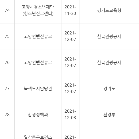
고양시청소년재단
2021-
74
경기도교육청
(청소년진로센터)
11-30
2021-
75
고양컨벤션뷰로
한국관광공사
12-07
2021-
76
고양컨벤션뷰로
한국관광공사
12-07
2021-
77
녹색도시담당관
경기도
12-07
2021-
78
환경정책과
환경부
12-08
일산동구보건소
2021-