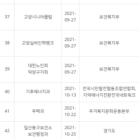
2021-
37
고양시니어클럽
보건복지부
09-27
2021-
38
고양실버인력뱅크
보건복지부
09-27
대한노인회
2021-
39
보건복지부
덕양구지회
09-27
2021-
전국시민발전협동조합연합회,
40
기후에너지과
10-13
지역에너지전환전국네트워크
2021-
41
주택과
주거복지문화운동본부
10-22
일산동구보건소
2021-
42
경기도
보건행정과
10-25