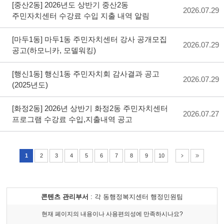
[중산2동]
2026년도 상반기 중산2동
2026.07.29
주민자치센터 수강료 수입 지출 내역 알림
[마두1동]
마두1동 주민자치센터 강사 공개모집
2026.07.29
공고(하모니카, 모델워킹)
[행신1동]
행신1동 주민자치회 감사결과 공고
2026.07.29
(2025년도)
[화정2동]
2026년 상반기 화정2동 주민자치센터
2026.07.27
프로그램 수강료 수입,지출내역 공고
1
2
3
4
5
6
7
8
9
10
다음
끝
콘텐츠 관리부서
: 각 동행정복지센터 행정민원팀
현재 페이지의 내용이나 사용편의성에 만족하시나요?