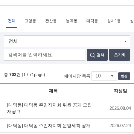
전체
고양동
관산동
능곡동
대덕동
성사1동
성
검색
초기화
총
702
건 (1 / 71page)
페이지당 목록
변경
제목
작성일
[대덕동]
대덕동 주민자치회 위원 공개 모집
2026.08.04
재공고
[대덕동]
대덕동 주민자치회 운영세칙 공개
2026.07.24