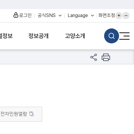
로그인
공식SNS
Language
화면조정
별정보
정보공개
고양소개
올전자민원열람