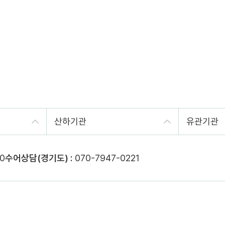
산하기관
유관기관
0
수어상담(경기도) :
070-7947-0221
어 다운로드
원격지원
오류신고
배너사이트
사이트맵
찾아오시는길