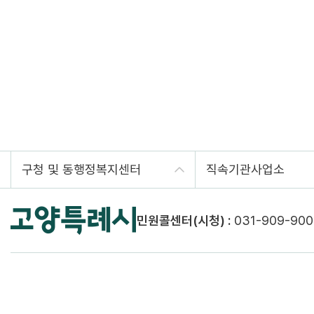
구청 및 동행정복지센터
직속기관사업소
민원콜센터(시청) :
031-909-900
개인정보처리방침
저작권정책
이메일주소무단수집거부
웹접근성정책
뷰
경기도 고양시 덕양구 고양시청로10 (우) 10460