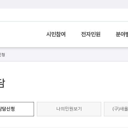
시민참여
전자민원
분야
신청
담
상담신청
나의민원보기
(구)새