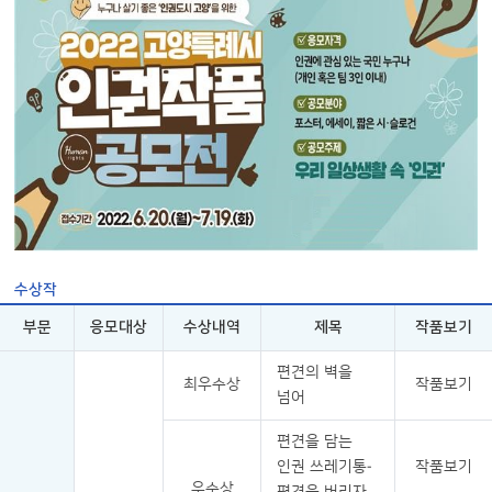
수상작
부문
응모대상
수상내역
제목
작품보기
편견의 벽을
최우수상
작품보기
넘어
편견을 담는
인권 쓰레기통-
작품보기
우수상
편견을 버리자