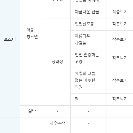
아름다운 선율
작품보기
인권신호등
작품보기
아동·
아름다운
청소년
포스터
작품보기
사람들
인권 존중하는
작품보기
장려상
고양
차별의 그늘
없는 따뜻한
작품보기
인권
달
작품보기
일반
-
-
최우수상
-