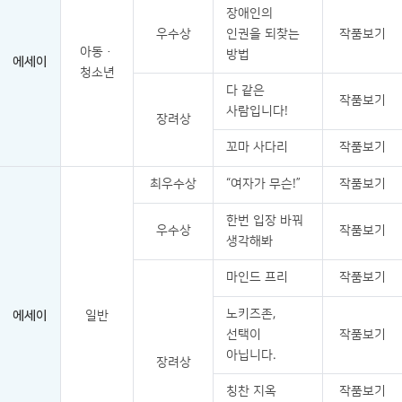
장애인의
우수상
인권을 되찾는
작품보기
아동·
방법
에세이
청소년
다 같은
작품보기
사람입니다!
장려상
꼬마 사다리
작품보기
최우수상
“여자가 무슨!”
작품보기
한번 입장 바꿔
우수상
작품보기
생각해봐
마인드 프리
작품보기
노키즈존,
에세이
일반
선택이
작품보기
아닙니다.
장려상
칭찬 지옥
작품보기