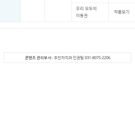
우리 모두의
작품보기
이동권
콘텐츠 관리부서
: 주민자치과 인권팀 031-8075-2206