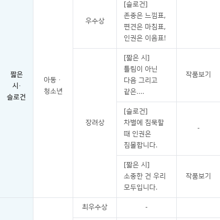
[슬로건]
존중은 느낌표,
우수상
편견은 마침표,
인권은 이음표!
[짧은 시]
틀림이 아닌
짧은
작품보기
아동·
다음 그리고
시·
청소년
같은....
슬로건
[슬로건]
장려상
차별에 침묵할
-
때 인권은
침몰합니다.
[짧은 시]
소중한 건 우리
작품보기
모두입니다.
최우수상
-