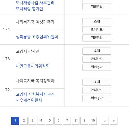
도시재생사업 사후관리
위원명단
모니터링 평가단
사회복지국 여성가족과
소개
174
관리카드
성희롱등 고충심의위원회
위원명단
고양시 감사관
소개
173
관리카드
시민고충처리위원회
위원명단
사회복지국 복지정책과
소개
172
관리카드
고양시 사회복지사 등의
위원명단
처우개선위원회
1
2
3
4
5
6
7
8
9
10
>
마