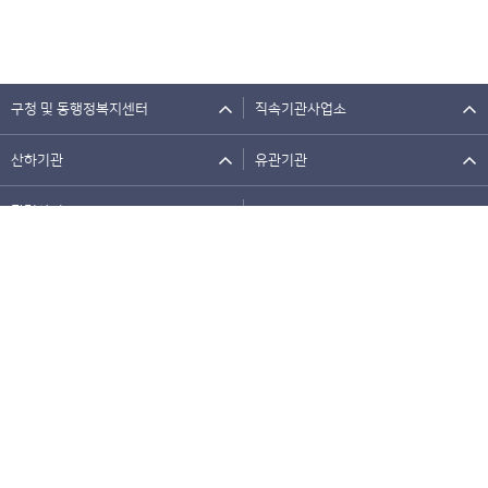
구청 및 동행정복지센터
직속기관사업소
산하기관
유관기관
관련사이트
개인정보처리방침
저작권정책
이메일주소무단수집거부
웹접근성정책
뷰어 다운로드
원격지원
오류신고
배너사이트
사이트맵
찾아오시는길
덕양구보건소 : 경기도 고양시 덕양구 원당로33번길 28 (우) 10460
일산동구보건소 : 경기도 고양시 일산동구 중앙로 1100 (우) 10421
일산서구보건소 : 경기도 고양시 일산서구 일중로 54 (우) 10340
Copyright 2021 GOYANG SPECIAL CITY. All rights reserved.
민원콜센터(시청) 031-909-9000