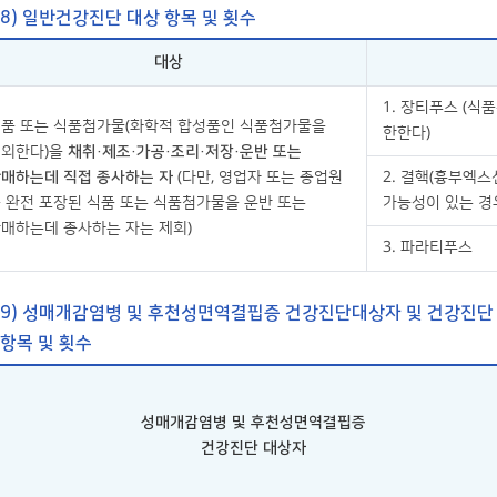
8) 일반건강진단 대상 항목 및 횟수
대상
1. 장티푸스 (
품 또는 식품첨가물(화학적 합성품인 식품첨가물을
한한다)
제외한다)을
채취·제조·가공·조리·저장·운반 또는
매하는데 직접 종사하는 자
(다만, 영업자 또는 종업원
2. 결핵(흉부엑
 완전 포장된 식품 또는 식품첨가물을 운반 또는
가능성이 있는 경
매하는데 종사하는 자는 제회)
3. 파라티푸스
9) 성매개감염병 및 후천성면역결핍증 건강진단대상자 및 건강진단
항목 및 횟수
성매개감염병 및 후천성면역결핍증
건강진단 대상자