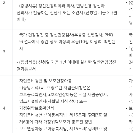
2
(
- (증빙서류) 정신건강의학과 의사, 한방신경 정신과
정
한의사가 발급하는 진단서 또는 소견서 (신청일 기준 3개월
시
이내)
병
국가 건강검진 중 정신건강검사(우울증 선별검사, PHQ-
국
9) 결과에서 중간 정도 이상의 우울(10점 이상)이 확인된
건
자
「
3
따
- (증빙서류) 신청일 기준 1년 이내에 실시한 일반건강검진
3
결과통보서
선
자립준비청년 및 보호연장아동
자
- (증빙서류) ▴보호종료된 자립준비청년은
-
보호종료확인서, ▴보호연장아동은 시설 재원증명서,
가
입소시설확인서(시설별 서식 상이) 또는
-
4
가정위탁보호확인서
보
자립준비청년 : 「아동복지법」 제15조제1항제3호 및
-
제6항에 따라 가정위탁보호가 종료된 청년
확
보호연장아동 : 「아동복지법」 제15조제1항제3호 및
-