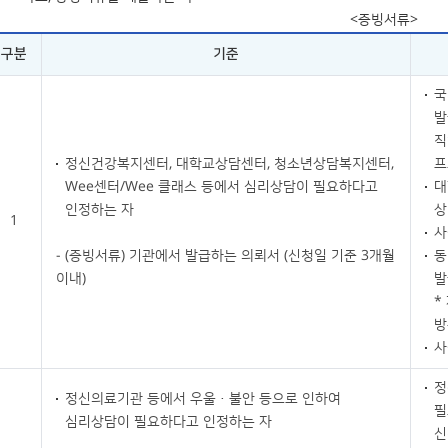
<증빙서류>
구분
기준
국
발
직
정신건강복지센터, 대학교상담센터, 청소년상담복지센터,
프
Wee센터/Wee 클래스 등에서 심리상담이 필요하다고
대
인정하는 자
상
1
사
- (증빙서류) 기관에서 발급하는 의뢰서 (신청일 기준 3개월
동
이내)
발
*
방
사
정
정신의료기관 등에서 우울·불안 등으로 인하여
필
심리상담이 필요하다고 인정하는 자
신