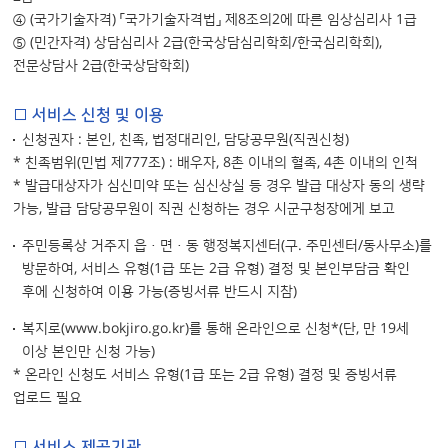
④ (국가기술자격) 「국가기술자격법」 제8조의2에 따른 임상심리사 1급
⑤ (민간자격) 상담심리사 2급(한국상담심리학회/한국심리학회),
전문상담사 2급(한국상담학회)
□ 서비스 신청 및 이용
신청권자 : 본인, 친족, 법정대리인, 담당공무원(직권신청)
* 친족범위(민법 제777조) : 배우자, 8촌 이내의 혈족, 4촌 이내의 인척
* 발급대상자가 심신미약 또는 심신상실 등 경우 발급 대상자 동의 생략
가능, 발급 담당공무원이 직권 신청하는 경우 시군구청장에게 보고
주민등록상 거주지 읍·면·동 행정복지센터(구. 주민센터/동사무소)를
방문하여, 서비스 유형(1급 또는 2급 유형) 결정 및 본인부담금 확인
후에 신청하여 이용 가능(증빙서류 반드시 지참)
복지로(www.bokjiro.go.kr)를 통해 온라인으로 신청*(단, 만 19세
이상 본인만 신청 가능)
* 온라인 신청도 서비스 유형(1급 또는 2급 유형) 결정 및 증빙서류
업로드 필요
□ 서비스 제공기관