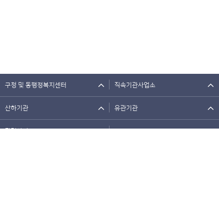
구청 및 동행정복지센터
직속기관사업소
산하기관
유관기관
관련사이트
개인정보처리방침
저작권정책
이메일주소무단수집거부
웹접근성정책
뷰어 다운로드
원격지원
오류신고
배너사이트
사이트맵
찾아오시는길
덕양구보건소 : 경기도 고양시 덕양구 원당로33번길 28 (우) 10460
일산동구보건소 : 경기도 고양시 일산동구 중앙로 1100 (우) 10421
일산서구보건소 : 경기도 고양시 일산서구 일중로 54 (우) 10340