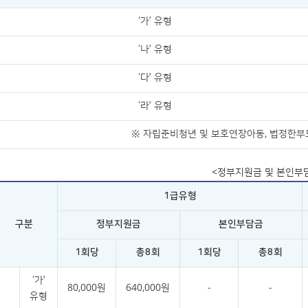
‘가’ 유형
‘나’ 유형
‘다’ 유형
‘라’ 유형
※ 자립준비청년 및 보호연장아동, 법정한부
<정부지원금 및 본인부
1급유형
구분
정부지원금
본인부담금
1회당
총8회
1회당
총8회
‘가’
80,000원
640,000원
-
-
유형