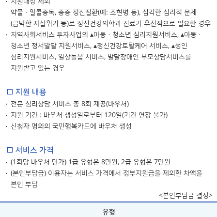
지원대상 제외
약물ㆍ알콜중독, 중증 정신질환(예: 조현병 등), 심각한 심리적 문제
(급박한 자살위기 등)로 정신건강의학과 진료가 우선적으로 필요한 경우
지역사회서비스 투자사업의 ▴아동·청소년 심리지원서비스, ▴아동·
청소년 정서발달 지원서비스, ▴정신건강토탈케어 서비스, ▴성인
심리지원서비스, 일상돌봄 서비스, 발달장애인 부모상담서비스를
지원받고 있는 경우
□ 지원 내용
전문 심리상담 서비스 총 8회 제공(바우처)
지원 기간 : 바우처 생성일로부터 120일(기간 연장 불가)
신청자 명의의 국민행복카드에 바우처 생성
□ 서비스 가격
(1회당 바우처 단가) 1급 유형은 8만원, 2급 유형은 7만원
(본인부담금) 이용자는 서비스 가격에서 정부지원금을 제외한 차액을
본인 부담
<본인부담금 결정>
유형