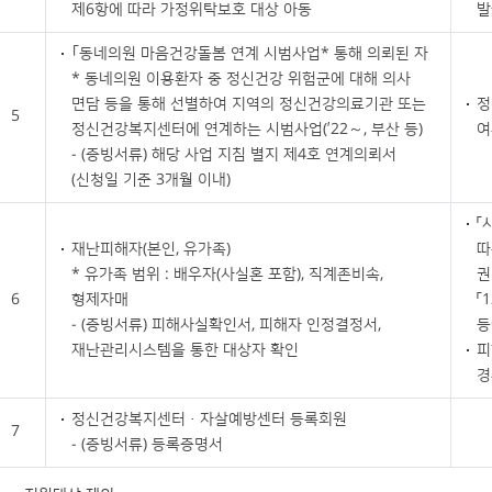
제6항에 따라 가정위탁보호 대상 아동
발
｢동네의원 마음건강돌봄 연계 시범사업* 통해 의뢰된 자
* 동네의원 이용환자 중 정신건강 위험군에 대해 의사
면담 등을 통해 선별하여 지역의 정신건강의료기관 또는
정
5
정신건강복지센터에 연계하는 시범사업(’22～, 부산 등)
여
- (증빙서류) 해당 사업 지침 별지 제4호 연계의뢰서
(신청일 기준 3개월 이내)
「
재난피해자(본인, 유가족)
따
* 유가족 범위 : 배우자(사실혼 포함), 직계존비속,
권
6
형제자매
「
- (증빙서류) 피해사실확인서, 피해자 인정결정서,
등
재난관리시스템을 통한 대상자 확인
피
경
정신건강복지센터·자살예방센터 등록회원
7
- (증빙서류) 등록증명서