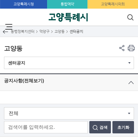
고양특례시청
통합예약
고양특례시의회
동행정복지센터
동행정복지센터
덕양구
고양동
센터공지
고양동
센터공지
공지사항(전체보기)
검색
초기화