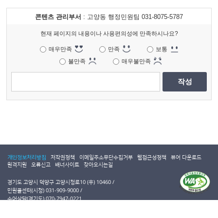
콘텐츠 관리부서
: 고양동 행정민원팀 031-8075-5787
현재 페이지의 내용이나 사용편의성에 만족하시나요?
매우만족
만족
보통
불만족
매우불만족
작성
개인정보처리방침
저작권정책
이메일주소무단수집거부
웹접근성정책
뷰어 다운로드
원격지원
오류신고
배너사이트
찾아오시는길
경기도 고양시 덕양구 고양시청로10 (우) 10460
민원콜센터(시청) 031-909-9000
수어상담(경기도) 070-7947-0221
Copyright 2021 GOYANG SPECIAL CITY. All rights reserved.