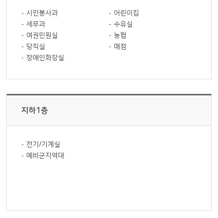
시민봉사과
어린이집
세무과
수유실
여권민원실
농협
당직실
매점
장애인화장실
지하1층
전기/기계실
예비군지역대