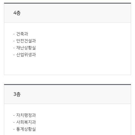
4층
건축과
안전건설과
재난상황실
산업위생과
3층
자치행정과
사회복지과
통계상황실