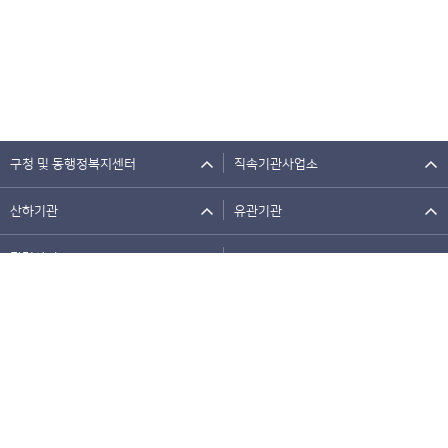
구청 및 동행정복지센터
직속기관사업소
산하기관
유관기관
관련사이트
개인정보처리방침
저작권정책
이메일주소무단수집거부
웹접근성정책
뷰어 다운로드
원격지원
오류신고
배너사이트
찾아오시는길
경기도 고양시 일산동구 중앙로 1256(우) 10409
Copyright 2021 GOYANG SPECIAL CITY. All rights reserved.
민원콜센터(시청) 031-909-9000