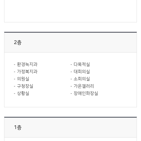
2층
환경녹지과
다목적실
가정복지과
대회의실
의원실
소회의실
구청장실
가온갤러리
상황실
장애인화장실
1층