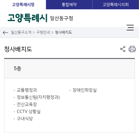
고양특례시청
통합예약
고양특례시의회
일산동구청
일산동구소개
구청안내
청사배치도
청사배치도
5층
교통행정과
장애인화장실
정보통신팀(자치행정과)
전산교육장
CCTV 상황실
구내식당