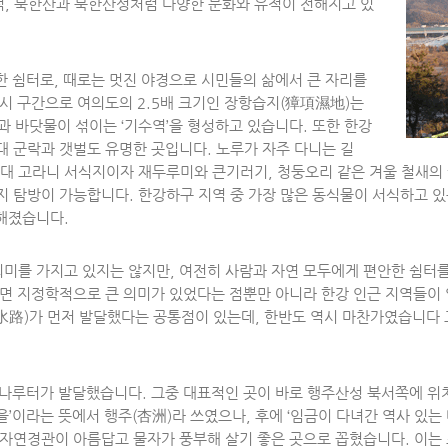
적, 북한산과 북한산성처럼 다양한 문화와 유적이 전해지고 있
 쉼터로, 때로는 멋진 야경으로 시민들의 삶에서 큰 자리를
시 구간으로 여의도의 2.5배 크기인 장항습지(獐項濕地)는
과 바닷물이 섞이는 ‘기수역’을 형성하고 있습니다. 또한 한강
 군락과 갯벌도 유명한 곳입니다. 노루가 자주 다니는 길
내 최대 고라니 서식지이자 재두루미와 큰기러기, 청둥오리 같은 겨울 철
 탐방이 가능합니다. 한강하구 지역 중 가장 많은 동식물이 서식하고 있
해졌습니다.
미를 가지고 있지는 않지만, 여전히 사람과 자연 모두에게 편안한 쉼터
보면 지정학적으로 큰 의미가 있었다는 점뿐만 아니라 한강 인근 지역들이
(水路)가 먼저 발달했다는 공통점이 있는데, 한반도 역시 마찬가였습니다
 나루터가 발달했습니다. 그중 대표적인 곳이 바로 행주산성 북서쪽에 위
을’이라는 뜻에서 행주(杏洲)라 쓰였으나, 후에 ‘임금이 다녀간 역사 있
자연경관이 아름답고 물자가 풍부해 살기 좋은 곳으로 꼽혔습니다. 이는 