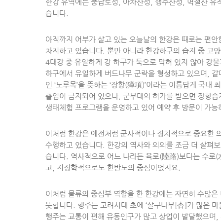
한강 유역에는 풍납토성, 아차산성, 행주산성, 멱절산 유
습니다.
아직까지 어부가 살고 있는 오늘날의 한강은 때로는 편안한
차지하고 있습니다. 뿐만 아니라 한강하구의 습지 중 고양
4대강 중 유일하게 강 하구가 둑으로 막혀 있지 않아 강물
하구에서 유일하게 버드나무 군락을 형성하고 있으며, 갈대
인 ‘노루목’을 뜻하는 ‘장항(獐項)’이라는 이름답게 국
출입이 금지되어 있으나, 군부대의 허가를 받으면 장항습지
생태체험 프로그램을 운영하고 있어 예약 후 방문이 가능
이처럼 한강은 예전처럼 군사적이나 정치적으로 중요한 의
수행하고 있습니다. 한강의 역사와 의의를 조금 더 살펴
습니다. 역사적으로 어느 나라든 육로(陸路)보다는 수로
고, 지정학적으로도 한반도의 중심이었지요.
이처럼 물류의 중심부 역할을 한 한강에는 자연히 수많은
뜻합니다. 행주는 고려시대 초에 ‘살구나무[杏]가 많은 마
행주는 교통이 편해 유동인구가 많고 상업이 발달했으며, 