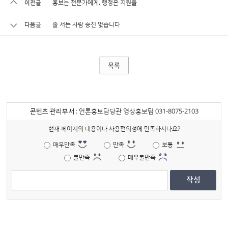
이전글
홍보는 전문가에게, 행정은 지원을
다음글
줄 서는 사람 승진 없습니다
목록
콘텐츠 관리부서
: 언론홍보담당관 영상홍보팀 031-8075-2103
현재 페이지의 내용이나 사용편의성에 만족하시나요?
매우만족
만족
보통
불만족
매우불만족
작성