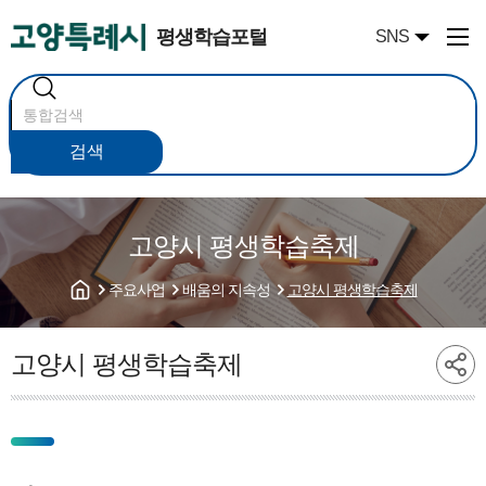
평생학습포털
SNS
통
합
검
색
검색
고양시 평생학습축제
주요사업
배움의 지속성
고양시 평생학습축제
고양시 평생학습축제