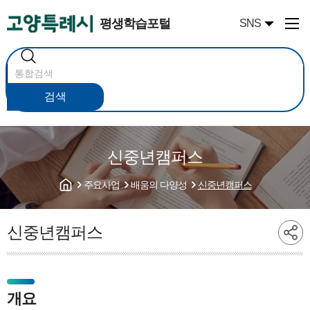
평생학습포털
SNS
통
합
검
색
검색
신중년캠퍼스
주요사업
배움의 다양성
신중년캠퍼스
신중년캠퍼스
개요