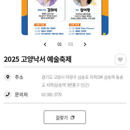
01
03
2025 고양낙서 예술축제
주소
경기도 고양시 덕양구 삼송로 지하194 삼송역 동송
교 지하(삼송역 3번출구 인근)
문의처
02-381-3770
길찾기