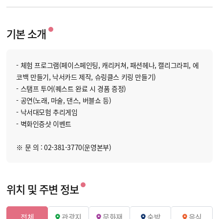
기본 소개
- 체험 프로그램(페이스페인팅, 캐리커쳐, 패션헤나, 캘리그라피, 에
코백 만들기, 낙서카드 제작, 슈링클스 키링 만들기)
- 스탬프 투어(퀘스트 완료 시 경품 증정)
- 공연(노래, 마술, 댄스, 버블쇼 등)
- 낙서대모험 추리게임
- 벽화인증샷 이벤트
※ 문 의 : 02-381-3770(운영본부)
위치 및 주변 정보
전체
관광지
문화재
숙박
음식