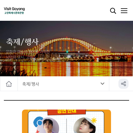
축제/행사
문화와 예술의 향기가 가득한
낭만의 도시, 고양
축제/행사
홈