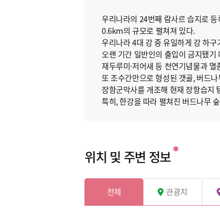
우리나라의 24번째 람사르 습지로 등록
0.6km의 규모로 펼쳐져 있다.
우리나라 4대 강 중 유일하게 강 하
오랜 기간 일반인의 출입이 금지됐기 
재두루미·저어새 등 천연기념물과 멸종
또 조수간만으로 형성된 갯골, 버드나
장항군막사를 개조해 현재 장항습지 탐
특히, 한강을 따라 펼쳐진 버드나무 숲
위치 및 주변 정보
전체
관광지