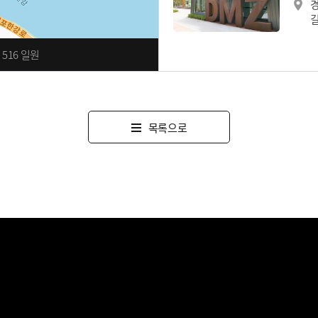
516 일원
3
목록으로
길
4
드
0