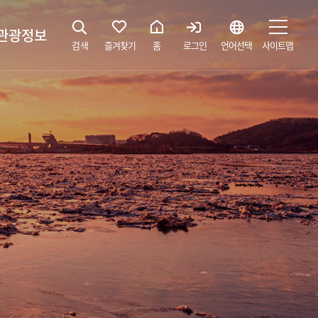
관광정보
검색
즐겨찾기
홈
로그인
언어선택
사이트맵
지
광해설사 예약하기
 공간
소