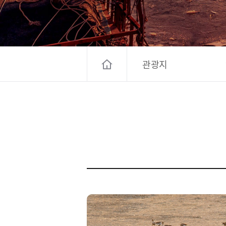
고양컨벤션뷰로
경기관광
대한민국 구석
관광지