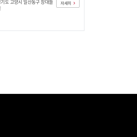
경기도 고양시 일산동구 장대들
자세히
길
람사르 고양 장항습지센
1.13km 거리
터 (구 장항군막사)
경기도 고양시 일산동구 장대들
자세히
 401
소노캄 고양
2.10km 거리
경기도 고양시 일산동구 한류월
로 293
자세히
31-927-7700