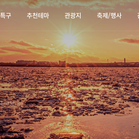
특구
추천테마
관광지
축제/행사
터 소개
행주산성
행사소개
대표먹거리
장항습
문화관
이
서오릉/서삼릉
프로그램 안내
전통시장
누리길
해설사
전시관/박물관
사전신청
템플스테이
벚꽃명
자주 묻는 질문
숙박 정보
쇼핑 정보
, 고양
회
공지사항