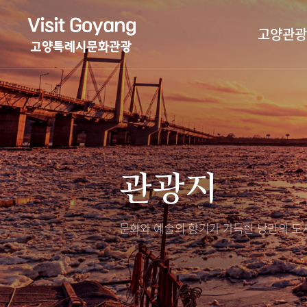
고양관광
관광특화거리
대표축제
고양관광정보센
TV속 고양 나들
축제/행사
층별안내
관광지
야경 나들이
편의시설
자전거 나들이
오시는길
도보관광 나들이
문화와 예술의 향기가 가득한
낭만의 도시
DMZ평화의길
고양시관광협의