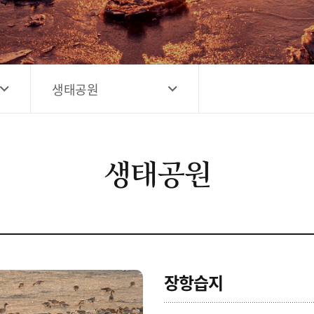
고양시 예술창작공간 해움
홍보영상
고양시 예술창작공간 새들
전자관광지도 다도라
구석
관광안내홍보물
생태공원
생태공원
장항습지