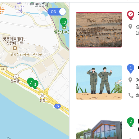
12
경
1
1
2
3
길
d
2