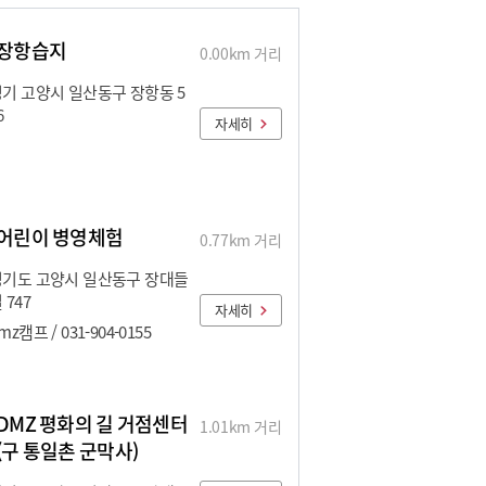
장항습지
0.00km 거리
기 고양시 일산동구 장항동 5
6
자세히
어린이 병영체험
0.77km 거리
경기도 고양시 일산동구 장대들
 747
자세히
mz캠프 / 031-904-0155
DMZ 평화의 길 거점센터
1.01km 거리
(구 통일촌 군막사)