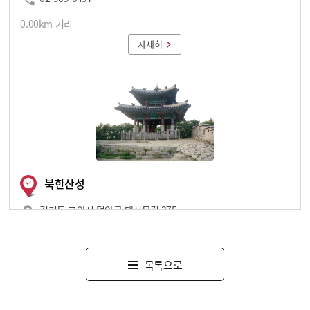
0.00km 거리
자세히
북한산성
1
경기도 고양시 덕양구 대서문길 375
0.00km 거리
목록으로
자세히