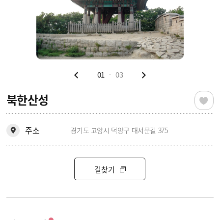
01
03
북한산성
주소
경기도 고양시 덕양구 대서문길 375
길찾기