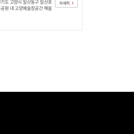
경기도 고양시 일산동구 일산호
자세히
수공원 내 고양예술창공간 해움
일산MBC드림센터
0.26km 거리
경기도 고양시 일산동구 호수로
96
자세히
레이크베이 호스텔
0.34km 거리
경기도 고양시 일산동구 정발산
 15
자세히
31-902-5717