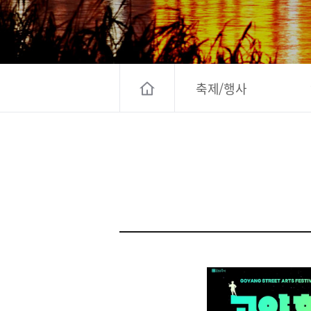
고양컨벤션뷰로
경기관광
대한민국 구석
축제/행사