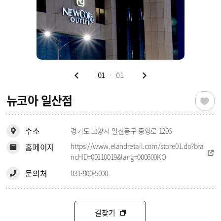
01
01
뉴코아 일산점
주소
경기도 고양시 일산동구 중앙로 1206
홈페이지
https://www.elandretail.com/store01.do?bra
nchID=00110019&lang=000600KO
문의처
031-900-5000
길찾기