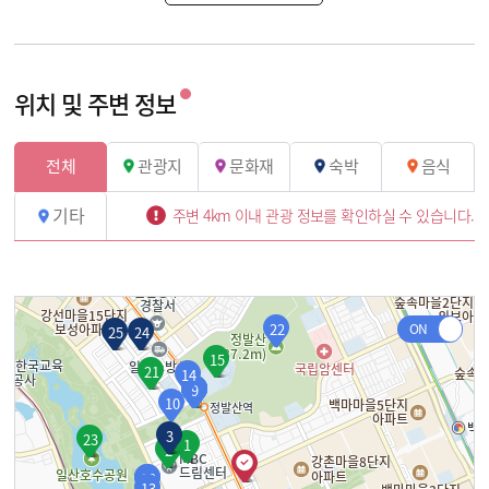
위치 및 주변 정보
전체
관광지
문화재
숙박
음식
기타
주변 4km 이내 관광 정보를 확인하실 수 있습니다.
22
25
24
15
21
14
4
5
6
7
8
9
10
3
23
1
2
11
12
13