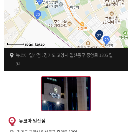
16
17
18
19
20
26
27
29
500m
뉴코아 일산점 : 경기도 고양시 일산동구 중앙로 1206 일
원
뉴코아 일산점
경기도 고양시 일산동구 중앙로 1206