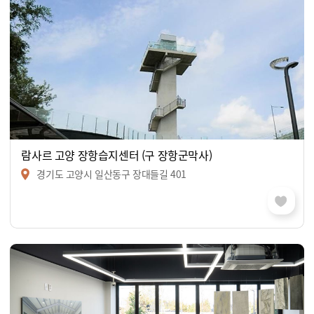
람사르 고양 장항습지센터 (구 장항군막사)
경기도 고양시 일산동구 장대들길 401