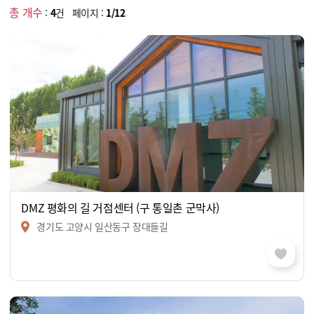
총 개수
:
4
건 페이지 :
1/12
DMZ 평화의 길 거점센터 (구 통일촌 군막사)
경기도 고양시 일산동구 장대들길