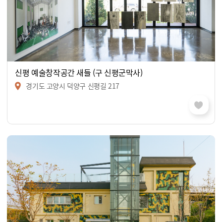
신평 예술창작공간 새들 (구 신평군막사)
경기도 고양시 덕양구 신평길 217