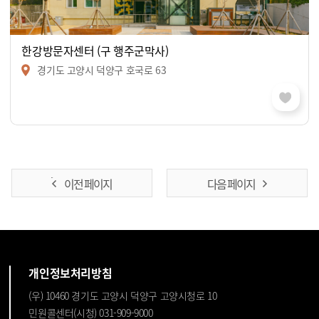
한강방문자센터 (구 행주군막사)
경기도 고양시 덕양구 호국로 63
이전 페이지
다음 페이지
개인정보처리방침
(우) 10460 경기도 고양시 덕양구 고양시청로 10
민원콜센터(시청) 031-909-9000