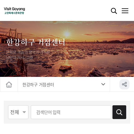
한강하구 거점센터
문화와 예술의 향기가 가득한
낭만의 도시, 고양
한강하구 거점센터
홈
게시물 검색