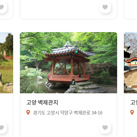
고양 벽제관지
고
경기도 고양시 덕양구 벽제관로 34-16