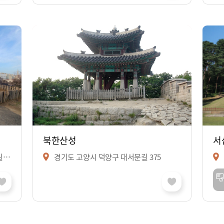
북한산성
서
7
경기도 고양시 덕양구 대서문길 375