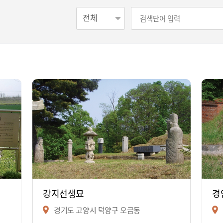
강지선생묘
경
경기도 고양시 덕양구 오금동