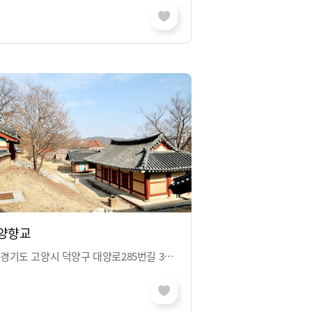
양향교
경기도 고양시 덕양구 대양로285번길 33-13