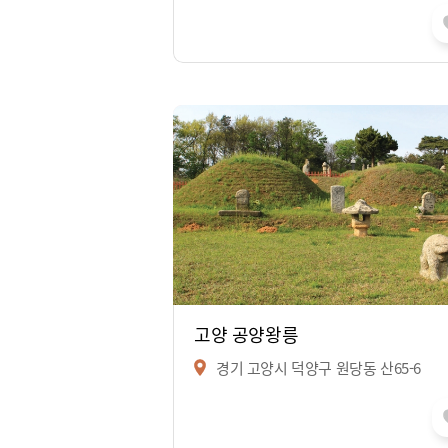
고양 공양왕릉
경기 고양시 덕양구 원당동 산65-6