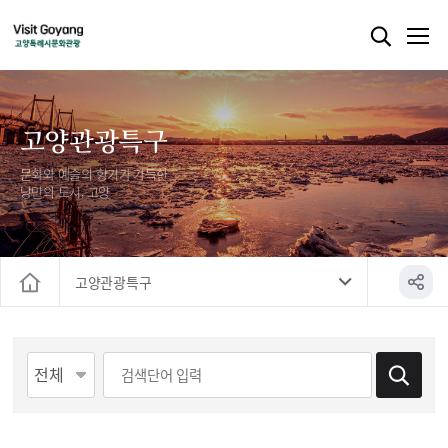
고양관광특구
문화와 예술의 향기가 가득한
낭만의 도시, 고양
고양관광특구
홈
게시물 검색