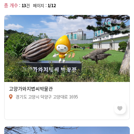
총 개수
:
13
건 페이지 :
1/12
고양가와지볍씨박물관
경기도 고양시 덕양구 고양대로 1695