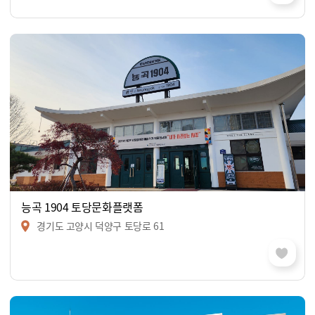
능곡 1904 토당문화플랫폼
경기도 고양시 덕양구 토당로 61