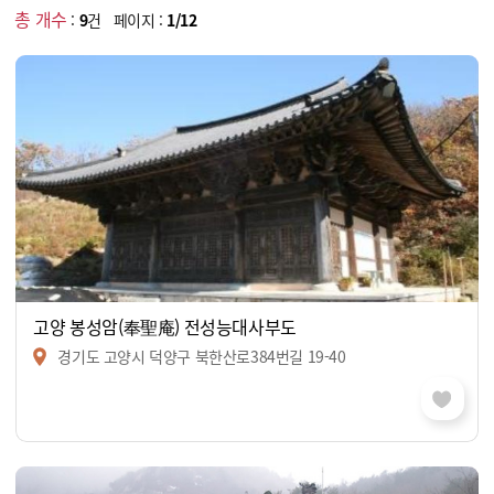
총 개수
:
9
건 페이지 :
1/12
고양 봉성암(奉聖庵) 전성능대사부도
경기도 고양시 덕양구 북한산로384번길 19-40