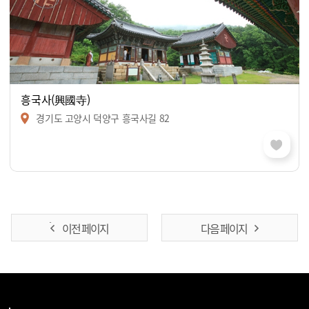
흥국사(興國寺)
경기도 고양시 덕양구 흥국사길 82
이전 페이지
다음 페이지