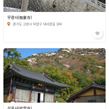
무량사(無量寺)
경기도 고양시 덕양구 대서문길 184
상운사(祥雲寺)