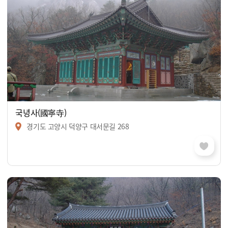
국녕사(國寧寺)
경기도 고양시 덕양구 대서문길 268