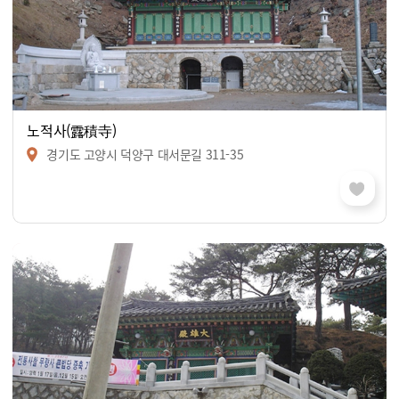
노적사(露積寺)
경기도 고양시 덕양구 대서문길 311-35