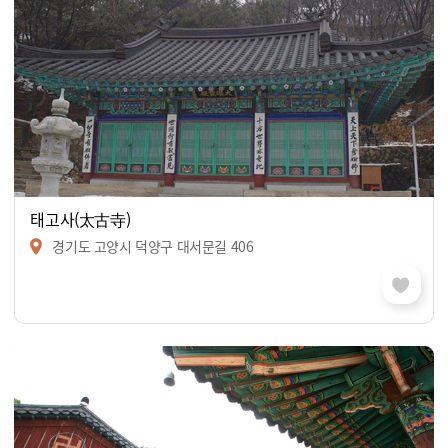
태고사(太古寺)
경기도 고양시 덕양구 대서문길 406