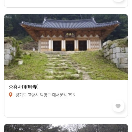
중흥사(重興寺)
경기도 고양시 덕양구 대서문길 393