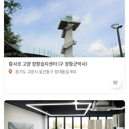
람사르 고양 장항습지센터 (구 장항군막사)
경기도 고양시 일산동구 장대들길 401