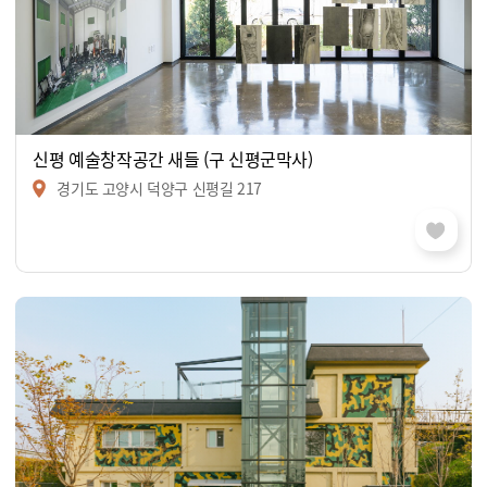
신평 예술창작공간 새들 (구 신평군막사)
경기도 고양시 덕양구 신평길 217