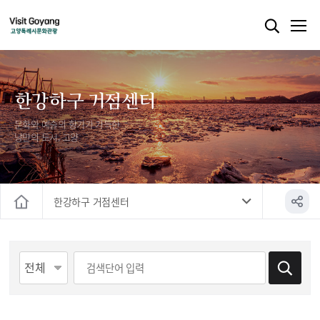
한강하구 거점센터
문화와 예술의 향기가 가득한
낭만의 도시, 고양
한강하구 거점센터
홈
게시물 검색