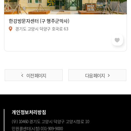
한강방문자센터 (구 행주군막사)
경기도 고양시 덕양구 호국로 63
이전 페이지
다음 페이지
개인정보처리방침
(우) 10460 경기도 고양시 덕양구 고양시청로 10
민원콜센터(시청) 031-909-9000