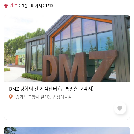
총 개수
:
4
건 페이지 :
1/12
DMZ 평화의 길 거점센터 (구 통일촌 군막사)
경기도 고양시 일산동구 장대들길