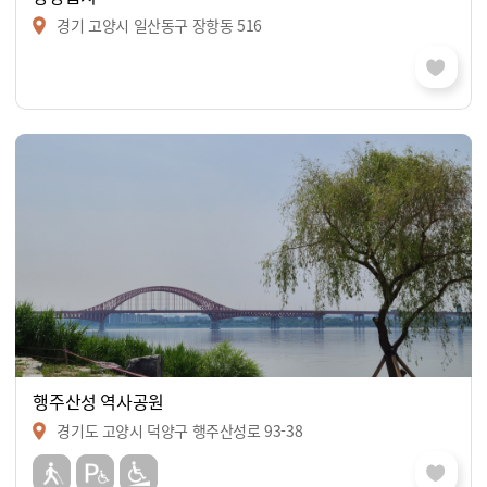
경기 고양시 일산동구 장항동 516
행주산성 역사공원
경기도 고양시 덕양구 행주산성로 93-38