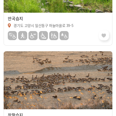
안곡습지
경기도 고양시 일산동구 하늘마을로 39-5
장항습지