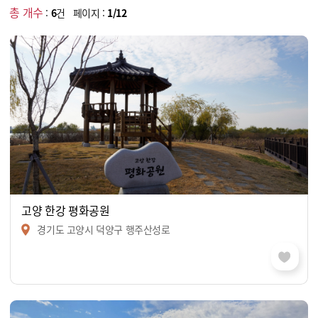
총 개수
:
6
건 페이지 :
1/12
고양 한강 평화공원
경기도 고양시 덕양구 행주산성로