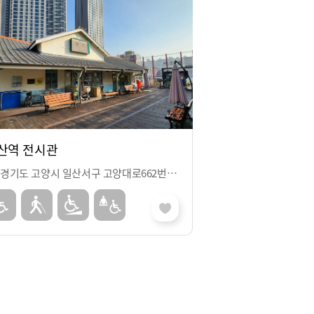
산역 전시관
경기도 고양시 일산서구 고양대로662번길 35