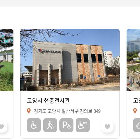
고양시 현충전시관
고
경기도 고양시 일산서구 경의로 849