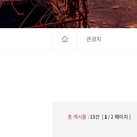
고양컨벤션뷰로
경기관광
대한민국 구석
관광지
총 게시물
:
13
건 [
1
/ 2 페이지 ]