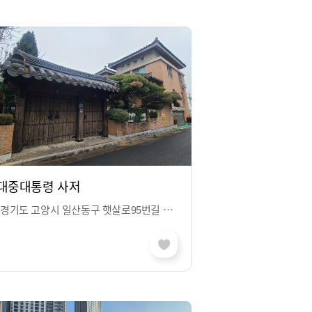
대중대통령 사저
경기도 고양시 일산동구 햇살로95번길 34-12