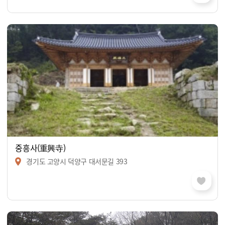
중흥사(重興寺)
경기도 고양시 덕양구 대서문길 393