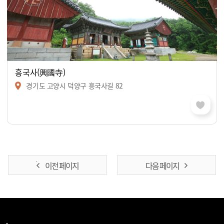
흥국사(興國寺)
경기도 고양시 덕양구 흥국사길 82
이전 페이지
다음 페이지