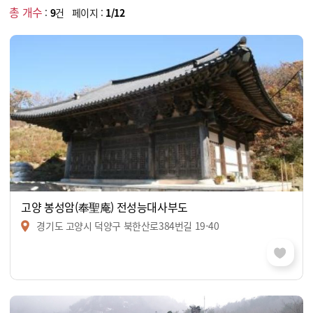
총 개수
:
9
건 페이지 :
1/12
고양 봉성암(奉聖庵) 전성능대사부도
경기도 고양시 덕양구 북한산로384번길 19-40