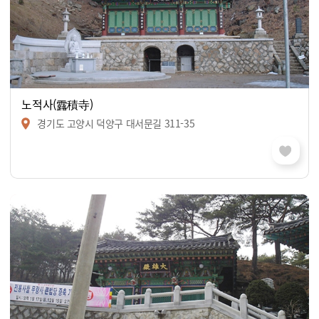
노적사(露積寺)
경기도 고양시 덕양구 대서문길 311-35