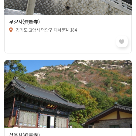
무량사(無量寺)
경기도 고양시 덕양구 대서문길 184
상운사(祥雲寺)