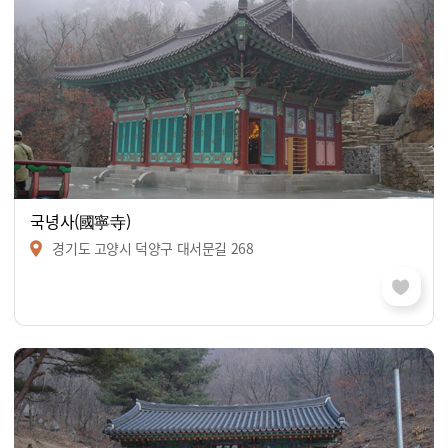
국녕사(國寧寺)
경기도 고양시 덕양구 대서문길 268