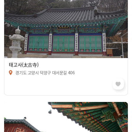
태고사(太古寺)
경기도 고양시 덕양구 대서문길 406