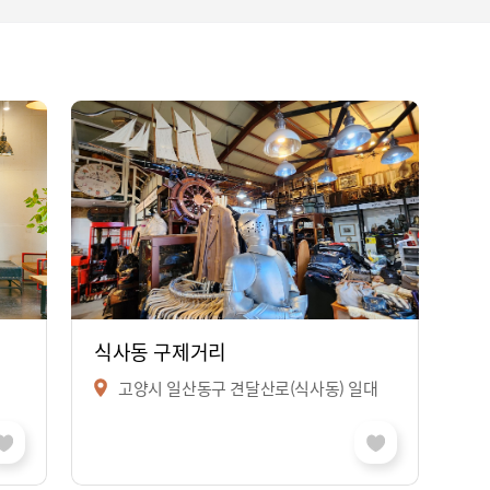
식사동 구제거리
고양시 일산동구 견달산로(식사동) 일대