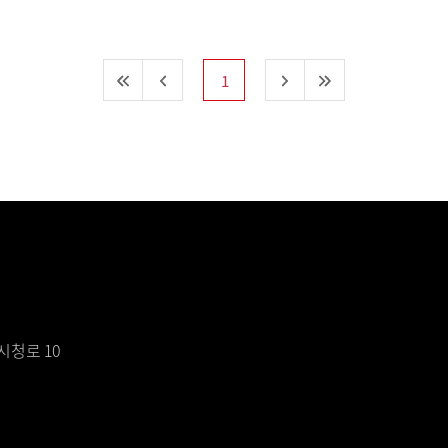
1
시청로 10