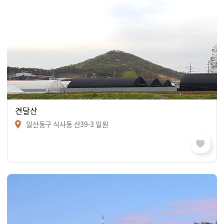
견달산
일산동구 식사동 산39-3 일원