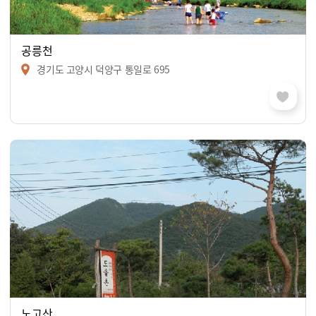
공릉천
경기도 고양시 덕양구 통일로 695
노고산