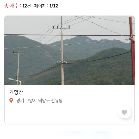
총 개수
:
12
건 페이지 :
1/12
개명산
경기 고양시 덕양구 선유동