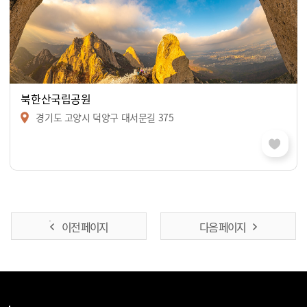
북한산국립공원
경기도 고양시 덕양구 대서문길 375
이전 페이지
다음 페이지