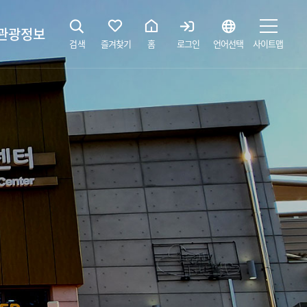
관광정보
검색
즐겨찾기
홈
로그인
언어선택
사이트맵
지
광해설사 예약하기
 공간
소