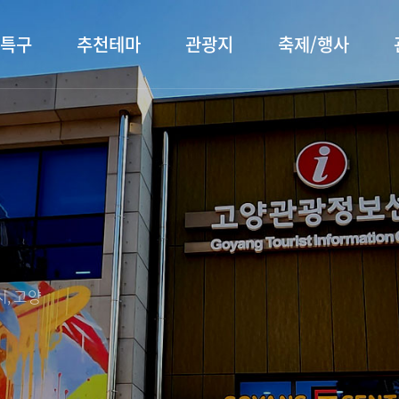
특구
추천테마
관광지
축제/행사
터 소개
행주산성
행사소개
대표먹거리
장항습
문화관
이
서오릉/서삼릉
프로그램 안내
전통시장
누리길
해설사
전시관/박물관
사전신청
템플스테이
벚꽃명
자주 묻는 질문
숙박 정보
쇼핑 정보
, 고양
회
공지사항