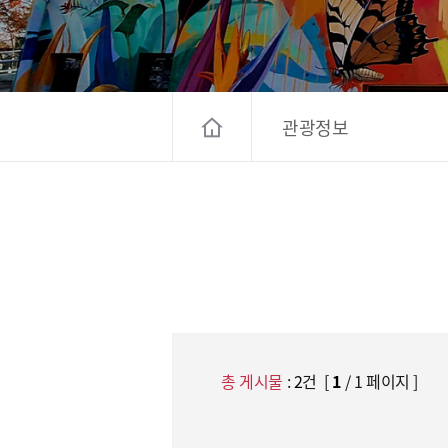
고양컨벤션뷰로
경기관광
대한민국 구석
관광정보
총 게시물
:
2
건 [
1
/ 1 페이지 ]