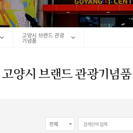
고양시 예술창작공간 해움
홍보영상
고양시 예술창작공간 새들
전자관광지도 다도라
구석
관광안내홍보물
고양시 브랜드 관광
기념품
고양시 브랜드 관광기념품