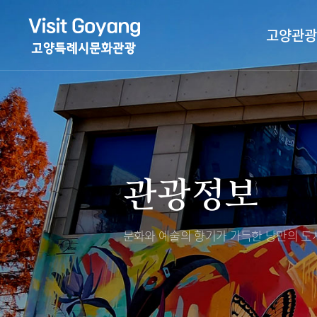
고양관광
관광특화거리
대표축제
고양관광정보센
TV속 고양 나들
축제/행사
층별안내
관광정보
야경 나들이
편의시설
자전거 나들이
오시는길
도보관광 나들이
문화와 예술의 향기가 가득한
낭만의 도시
DMZ평화의길
고양시관광협의