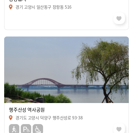
경기 고양시 일산동구 장항동 516
행주산성 역사공원
경기도 고양시 덕양구 행주산성로 93-38