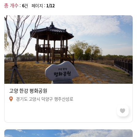
총 개수
:
6
건 페이지 :
1/12
고양 한강 평화공원
경기도 고양시 덕양구 행주산성로