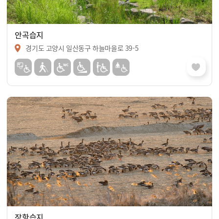
안곡습지
경기도 고양시 일산동구 하늘마을로 39-5
장항습지