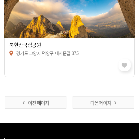
북한산국립공원
경기도 고양시 덕양구 대서문길 375
이전 페이지
다음 페이지