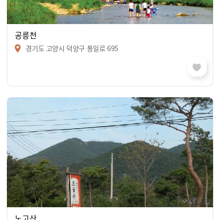
공릉천
경기도 고양시 덕양구 통일로 695
노고산