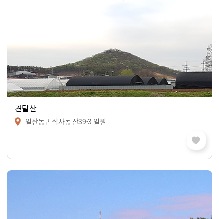
견달산
일산동구 식사동 산39-3 일원