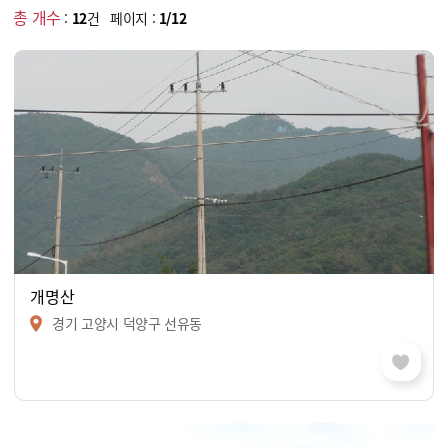
총 개수
:
12
건 페이지 :
1/12
개명산
경기 고양시 덕양구 선유동