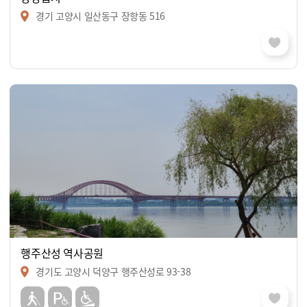
경기 고양시 일산동구 장항동 516
행주산성 역사공원
경기도 고양시 덕양구 행주산성로 93-38