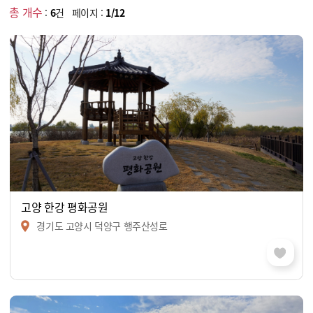
총 개수
:
6
건 페이지 :
1/12
고양 한강 평화공원
경기도 고양시 덕양구 행주산성로