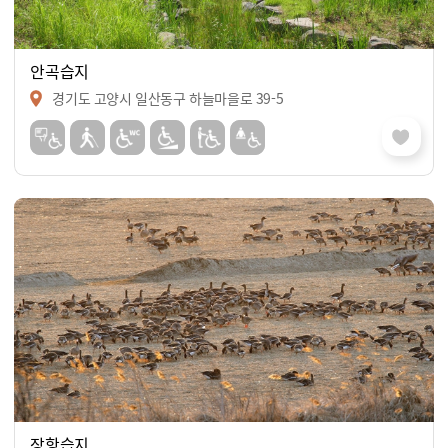
안곡습지
경기도 고양시 일산동구 하늘마을로 39-5
장항습지