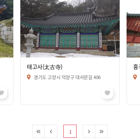
태고사(太古寺)
흥
경기도 고양시 덕양구 대서문길 406
1