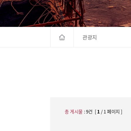
고양컨벤션뷰로
경기관광
대한민국 구석
관광지
총 게시물
:
9
건 [
1
/ 1 페이지 ]