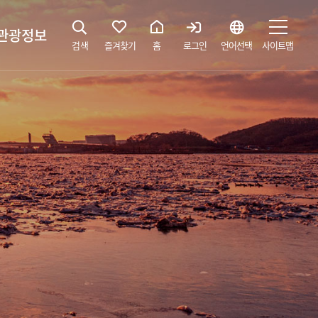
관광정보
검색
즐겨찾기
홈
로그인
언어선택
사이트맵
지
광해설사 예약하기
 공간
소