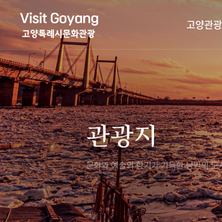
고양관광
관광특화거리
대표축제
고양관광정보센
TV속 고양 나들
축제/행사
층별안내
관광지
야경 나들이
편의시설
자전거 나들이
오시는길
도보관광 나들이
문화와 예술의 향기가 가득한
낭만의 도시
DMZ평화의길
고양시관광협의