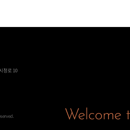
시청로 10
served.