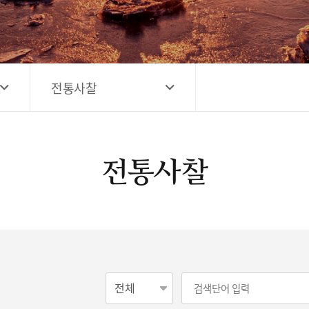
고양시 예술창작공간 해움
홍보영상
고양시 예술창작공간 새들
전자관광지도 다도라
구석
관광안내홍보물
전통사찰
전통사찰