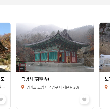
부도
국녕사(國寧寺)
노
0
경기도 고양시 덕양구 대서문길 268