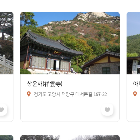
상운사(祥雲寺)
아
경기도 고양시 덕양구 대서문길 197-22