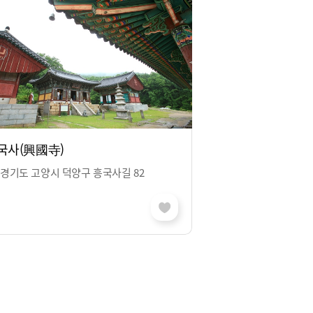
국사(興國寺)
경기도 고양시 덕양구 흥국사길 82