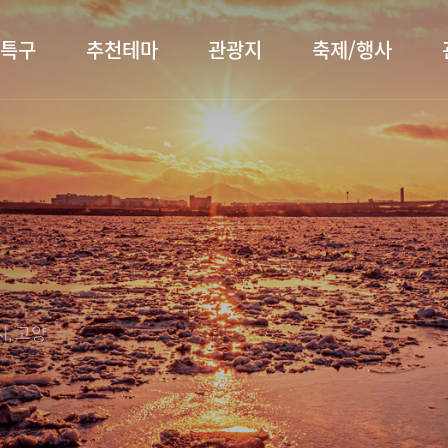
특구
추천테마
관광지
축제/행사
터 소개
행주산성
행사소개
대표먹거리
장항습
문화관
이
서오릉/서삼릉
프로그램 안내
전통시장
누리길
해설사
전시관/박물관
사전신청
템플스테이
벚꽃명
자주 묻는 질문
숙박 정보
쇼핑 정보
, 고양
회
공지사항