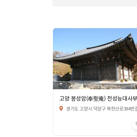
고양 봉성암(奉聖庵) 전성능대사
경기도 고양시 덕양구 북한산로384번길 19-4