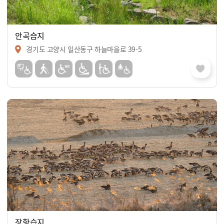
안곡습지
경기도 고양시 일산동구 하늘마을로 39-5
장항습지