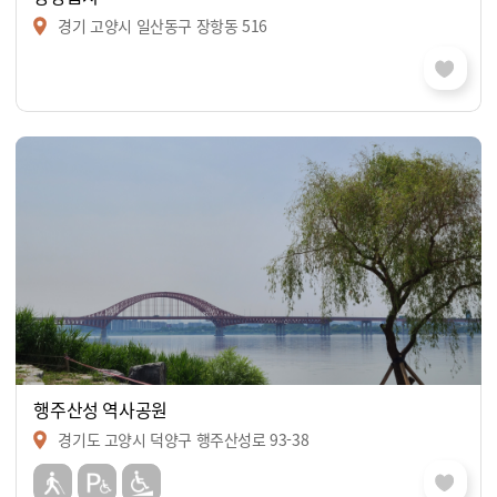
경기 고양시 일산동구 장항동 516
행주산성 역사공원
경기도 고양시 덕양구 행주산성로 93-38