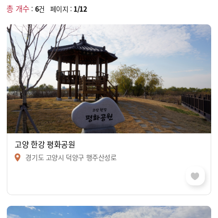
총 개수
:
6
건 페이지 :
1/12
고양 한강 평화공원
경기도 고양시 덕양구 행주산성로