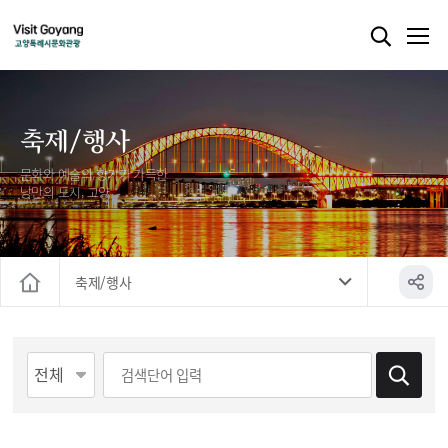
축제/행사
문화와 예술의 향기가 가득한
낭만의 도시, 고양
축제/행사
홈
게시물 검색