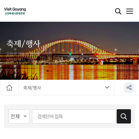
축제/행사
문화와 예술의 향기가 가득한
낭만의 도시, 고양
축제/행사
홈
게시물 검색