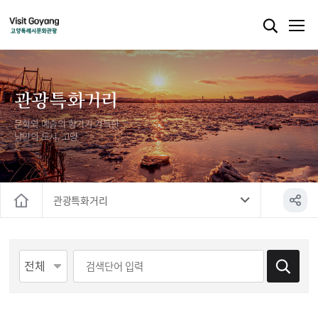
관광특화거리
문화와 예술의 향기가 가득한
낭만의 도시, 고양
관광특화거리
홈
게시물 검색