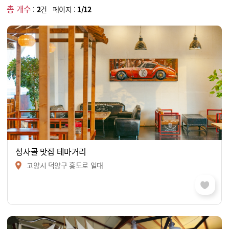
총 개수
:
2
건 페이지 :
1/12
성사골 맛집 테마거리
고양시 덕양구 흥도로 일대