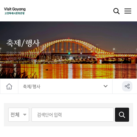
축제/행사
문화와 예술의 향기가 가득한
낭만의 도시, 고양
축제/행사
홈
게시물 검색