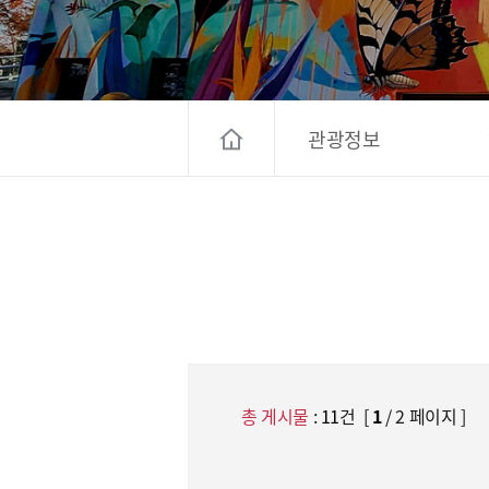
고양컨벤션뷰로
경기관광
대한민국 구석
관광정보
총 게시물
:
11
건 [
1
/ 2 페이지 ]