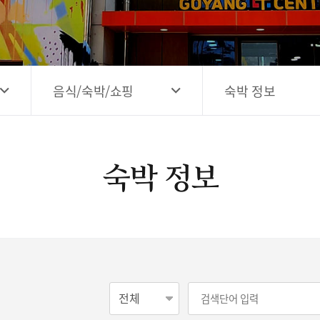
고양시 예술창작공간 해움
홍보영상
고양시 예술창작공간 새들
전자관광지도 다도라
구석
관광안내홍보물
음식/숙박/쇼핑
숙박 정보
숙박 정보