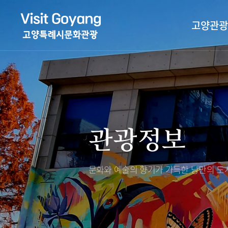
고양관광
관광특화거리
대표축제
고양관광정보센
TV속 고양 나들
축제/행사
층별안내
관광정보
야경 나들이
편의시설
자전거 나들이
오시는길
도보관광 나들이
문화와 예술의 향기가 가득한
낭만의 도시
DMZ평화의길
고양시관광협의