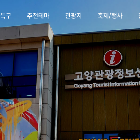
특구
추천테마
관광지
축제/행사
터 소개
행주산성
행사소개
대표먹거리
장항습
문화관
이
서오릉/서삼릉
프로그램 안내
전통시장
누리길
해설사
전시관/박물관
사전신청
템플스테이
벚꽃명
자주 묻는 질문
숙박 정보
쇼핑 정보
, 고양
회
공지사항