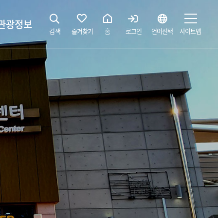
관광정보
검색
즐겨찾기
홈
로그인
언어선택
사이트맵
지
광해설사 예약하기
 공간
소