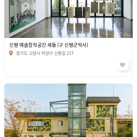
신평 예술창작공간 새들 (구 신평군막사)
경기도 고양시 덕양구 신평길 217