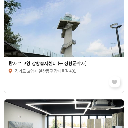
람사르 고양 장항습지센터 (구 장항군막사)
경기도 고양시 일산동구 장대들길 401