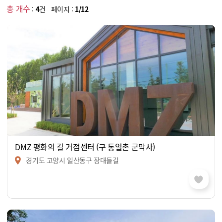
총 개수
:
4
건 페이지 :
1/12
DMZ 평화의 길 거점센터 (구 통일촌 군막사)
경기도 고양시 일산동구 장대들길