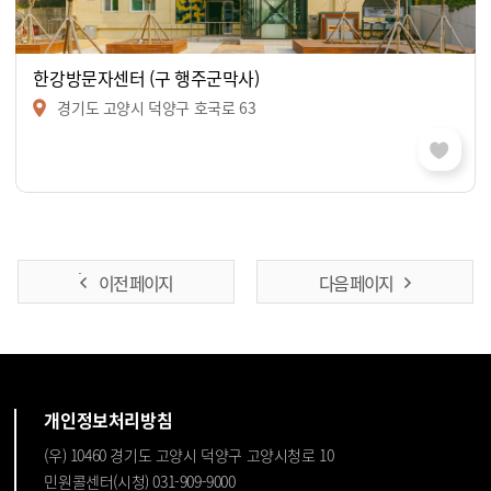
한강방문자센터 (구 행주군막사)
경기도 고양시 덕양구 호국로 63
이전 페이지
다음 페이지
개인정보처리방침
(우) 10460 경기도 고양시 덕양구 고양시청로 10
민원콜센터(시청) 031-909-9000