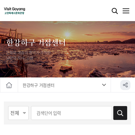
한강하구 거점센터
문화와 예술의 향기가 가득한
낭만의 도시, 고양
한강하구 거점센터
홈
게시물 검색