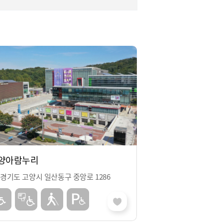
양아람누리
경기도 고양시 일산동구 중앙로 1286