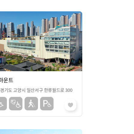
마운트
경기도 고양시 일산서구 한류월드로 300