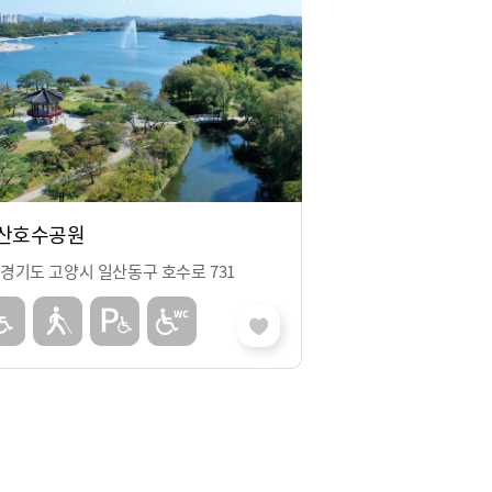
산호수공원
경기도 고양시 일산동구 호수로 731