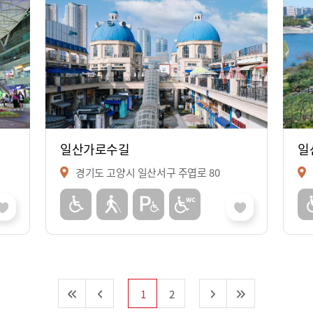
일산가로수길
일
경기도 고양시 일산서구 주엽로 80
1
2