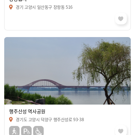
경기 고양시 일산동구 장항동 516
행주산성 역사공원
경기도 고양시 덕양구 행주산성로 93-38