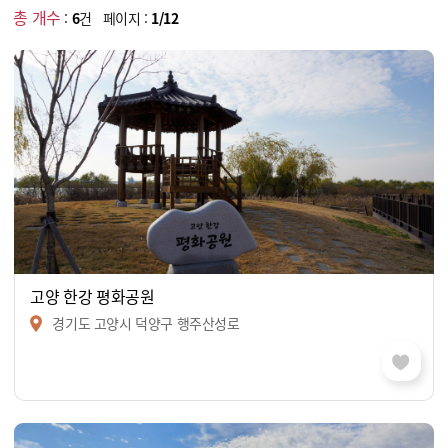
총 개수
:
6
건 페이지 :
1/12
고양 한강 평화공원
경기도 고양시 덕양구 행주산성로