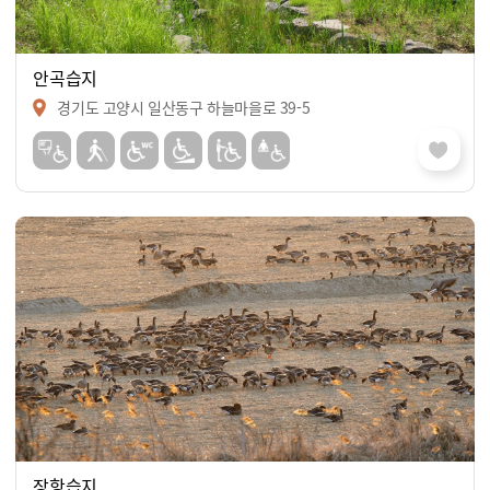
안곡습지
경기도 고양시 일산동구 하늘마을로 39-5
장항습지