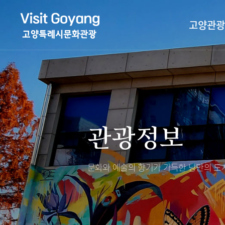
고양관광
관광특화거리
대표축제
고양관광정보센
TV속 고양 나들
축제/행사
층별안내
관광정보
야경 나들이
편의시설
자전거 나들이
오시는길
도보관광 나들이
문화와 예술의 향기가 가득한
낭만의 도시
DMZ평화의길
고양시관광협의