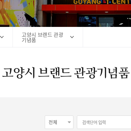
고양시 예술창작공간 해움
홍보영상
고양시 예술창작공간 새들
전자관광지도 다도라
구석
관광안내홍보물
고양시 브랜드 관광
기념품
고양시 브랜드 관광기념품