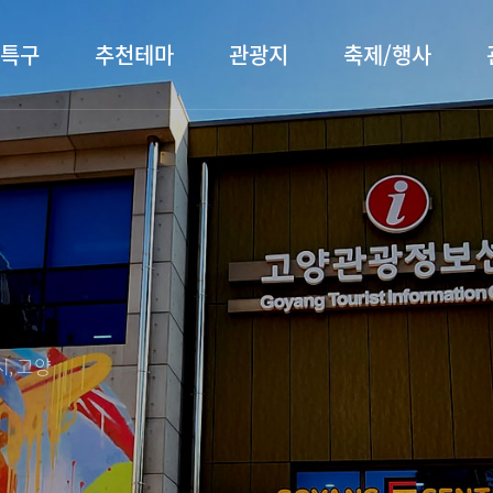
특구
추천테마
관광지
축제/행사
터 소개
행주산성
행사소개
대표먹거리
장항습
문화관
이
서오릉/서삼릉
프로그램 안내
전통시장
누리길
해설사
전시관/박물관
사전신청
템플스테이
벚꽃명
자주 묻는 질문
숙박 정보
쇼핑 정보
, 고양
회
공지사항