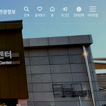
관광정보
검색
즐겨찾기
홈
로그인
언어선택
사이트맵
지
광해설사 예약하기
 공간
소