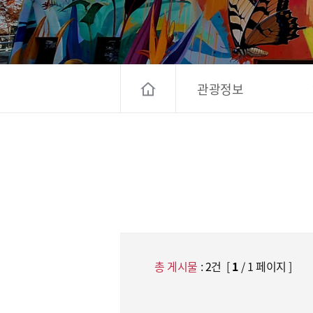
고양컨벤션뷰로
경기관광
대한민국 구석
관광정보
총 게시물
:
2
건 [
1
/ 1 페이지 ]