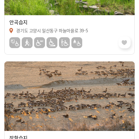
안곡습지
경기도 고양시 일산동구 하늘마을로 39-5
장항습지