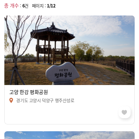
총 개수
:
6
건 페이지 :
1/12
고양 한강 평화공원
경기도 고양시 덕양구 행주산성로