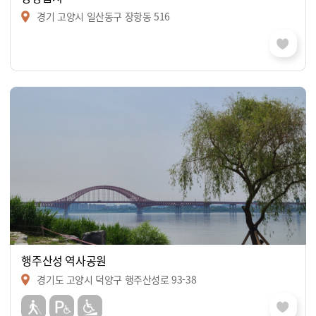
경기 고양시 일산동구 장항동 516
행주산성 역사공원
경기도 고양시 덕양구 행주산성로 93-38