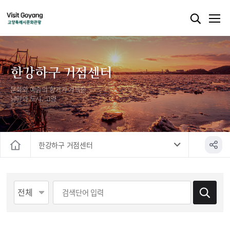
한강하구 거점센터
문화와 예술의 향기가 가득한
낭만의 도시, 고양
한강하구 거점센터
홈
게시물 검색