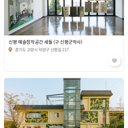
신평 예술창작공간 새들 (구 신평군막사)
경기도 고양시 덕양구 신평길 217