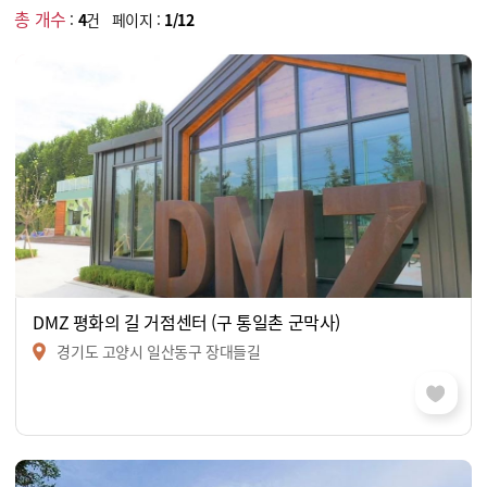
총 개수
:
4
건 페이지 :
1/12
DMZ 평화의 길 거점센터 (구 통일촌 군막사)
경기도 고양시 일산동구 장대들길