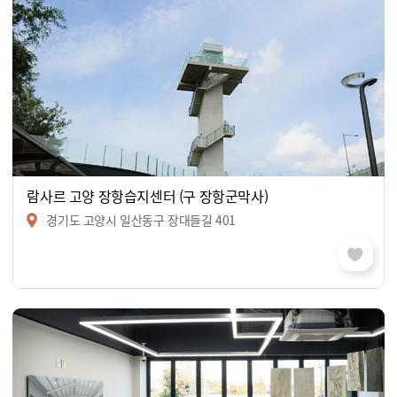
람사르 고양 장항습지센터 (구 장항군막사)
경기도 고양시 일산동구 장대들길 401