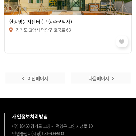
한강방문자센터 (구 행주군막사)
경기도 고양시 덕양구 호국로 63
이전 페이지
다음 페이지
개인정보처리방침
(우) 10460 경기도 고양시 덕양구 고양시청로 10
민원콜센터(시청) 031-909-9000