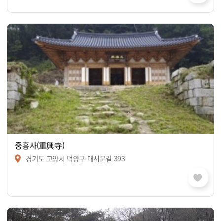
중흥사(重興寺)
경기도 고양시 덕양구 대서문길 393