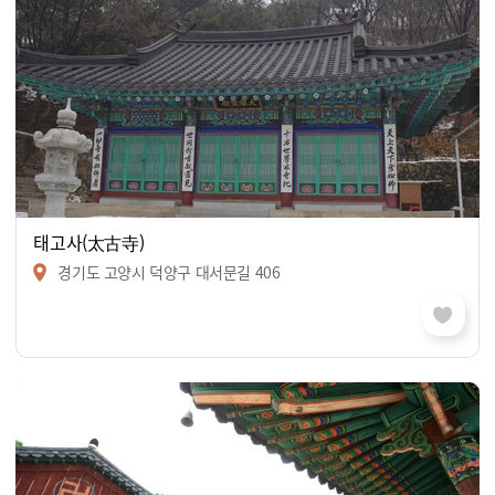
태고사(太古寺)
경기도 고양시 덕양구 대서문길 406