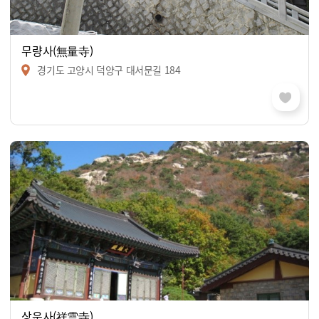
무량사(無量寺)
경기도 고양시 덕양구 대서문길 184
상운사(祥雲寺)