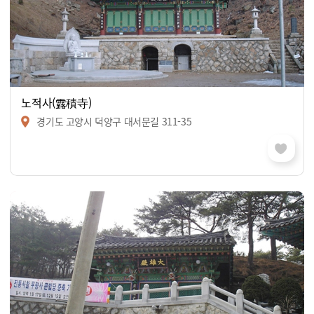
노적사(露積寺)
경기도 고양시 덕양구 대서문길 311-35