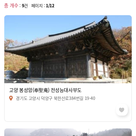
총 개수
:
9
건 페이지 :
1/12
고양 봉성암(奉聖庵) 전성능대사부도
경기도 고양시 덕양구 북한산로384번길 19-40