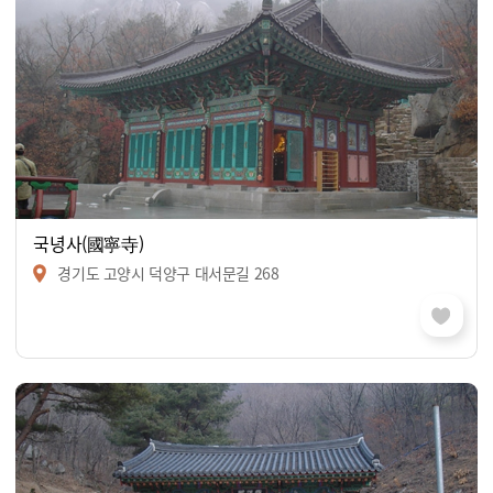
국녕사(國寧寺)
경기도 고양시 덕양구 대서문길 268