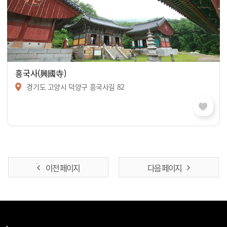
흥국사(興國寺)
경기도 고양시 덕양구 흥국사길 82
이전 페이지
다음 페이지