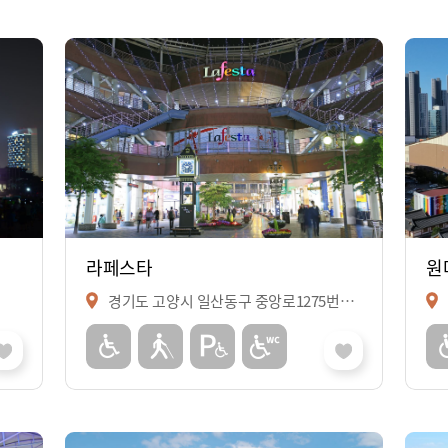
라페스타
원
경기도 고양시 일산동구 중앙로1275번길 38-31