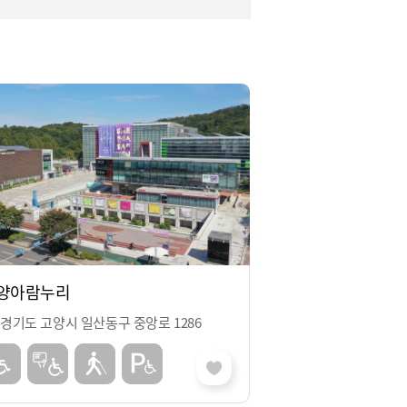
양아람누리
경기도 고양시 일산동구 중앙로 1286