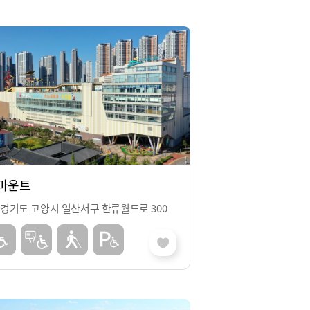
마운트
경기도 고양시 일산서구 한류월드로 300