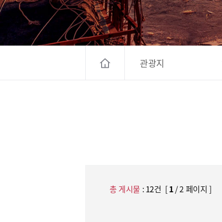
고양컨벤션뷰로
경기관광
대한민국 구석
관광지
총 게시물
:
12
건 [
1
/ 2 페이지 ]