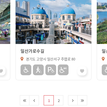
일산가로수길
일
경기도 고양시 일산서구 주엽로 80
1
2