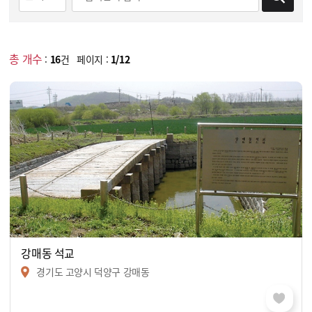
총 개수
:
16
건 페이지 :
1/12
강매동 석교
경기도 고양시 덕양구 강매동