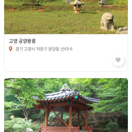
고양 공양왕릉
경기 고양시 덕양구 원당동 산65-6