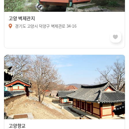
고양 벽제관지
경기도 고양시 덕양구 벽제관로 34-16
고양향교