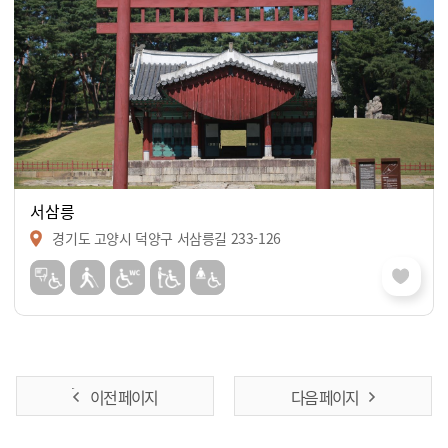
서삼릉
경기도 고양시 덕양구 서삼릉길 233-126
이전 페이지
다음 페이지