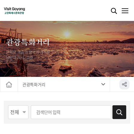
관광특화거리
문화와 예술의 향기가 가득한
낭만의 도시, 고양
관광특화거리
홈
게시물 검색