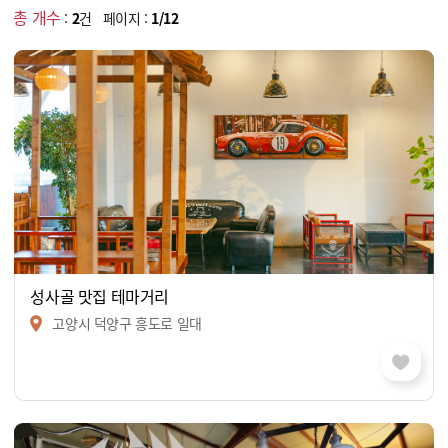
총 개수
:
2
건 페이지 :
1/12
성사골 맛집 테마거리
고양시 덕양구 흥도로 일대